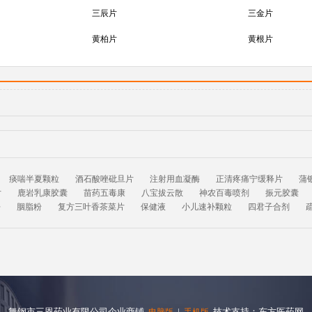
三辰片
三金片
黄柏片
黄根片
痰喘半夏颗粒
酒石酸唑砒旦片
注射用血凝酶
正清疼痛宁缓释片
蒲
片
鹿岩乳康胶囊
苗药五毒康
八宝拔云散
神农百毒喷剂
振元胶囊
净
胭脂粉
复方三叶香茶菜片
保健液
小儿速补颗粒
四君子合剂
舞钢市三恩药业有限公司企业商铺
|
技术支持：东方医药网