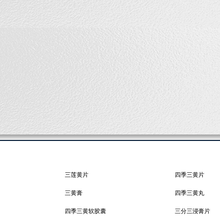
41020358
市三恩药业有限公司
0S×200瓶 0.25g×50S×900袋 0.25g×24S×1200袋
黄苓浸膏、盐酸小檗碱、蔗糖、滑石粉、硬脂酸镁、明胶、色素。
，一次４片，一日２次，小儿酌减。
三莲黄片
四季三黄片
三黄膏
四季三黄丸
四季三黄软胶囊
三分三浸膏片