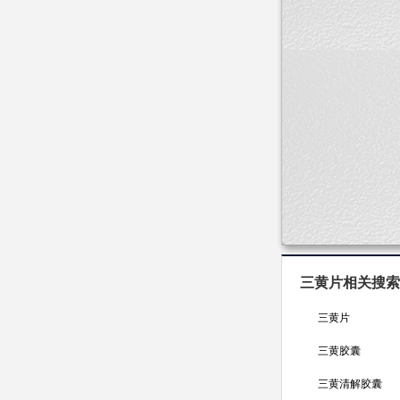
批准文号：国药准字Z
生产企业：舞钢
剂 型：片剂
规 格：0.25g×10
成 份：大黄、
用法用量：口服
有效期三年。
三黄片相关搜索
三黄片
三黄胶囊
三黄清解胶囊