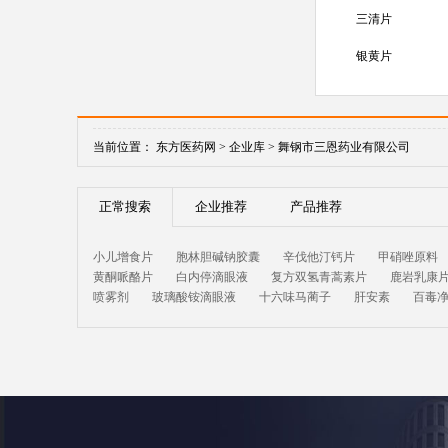
三清片
银黄片
当前位置：
东方医药网 >
企业库 >
舞钢市三恩药业有限公司
正常搜索
企业推荐
产品推荐
小儿增食片
胞林胆碱钠胶囊
辛伐他汀钙片
甲硝唑原料
黄酮哌酪片
白内停滴眼液
复方双氢青蒿素片
鹿岩乳康
喷雾剂
玻璃酸铵滴眼液
十六味马蔺子
肝安素
百毒