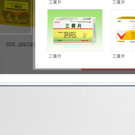
产品卖点：
三黄片
三黄片
销售渠道：
025
联系时告知来自东方医药网
三黄片
三黄片
我要代理
中药产品