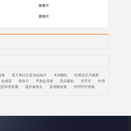
柴黄片
黄精片
银散
复方苯比巴妥溴化钠片
木鸡颗粒
纤绣花压片糖果
金感茶
蚕肽片
平衡盐溶液
荷尔蒙贴
辛芩片
外用
疏肝和胃胶囊
疏肝健胃丸
多维酸软膏
羟丙甲纤维素