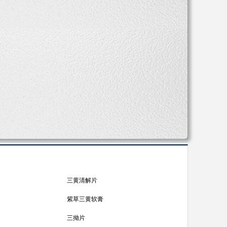
三黄清解片
紫草三黄软膏
三拗片