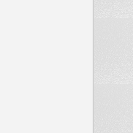
产品规格
卫生许可
成份
性状
不良反应
注意事项
禁忌
贮藏
保质期
备注
产品介绍：